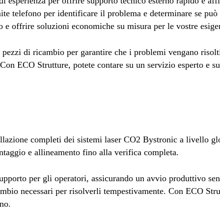
i esperienza per offrire supporto tecnico esterno rapido e aff
te telefono per identificare il problema e determinare se può 
o e offrire soluzioni economiche su misura per le vostre esige
pezzi di ricambio per garantire che i problemi vengano risolt
. Con ECO Strutture, potete contare su un servizio esperto e s
allazione completi dei sistemi laser CO2 Bystronic a livello gl
ntaggio e allineamento fino alla verifica completa.
pporto per gli operatori, assicurando un avvio produttivo sen
ambio necessari per risolverli tempestivamente. Con ECO Strutt
rno.