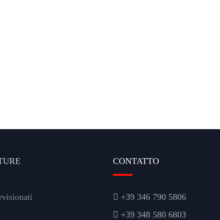
TURE
CONTATTO
visionati
+39 346 790 5806
+39 348 580 6803