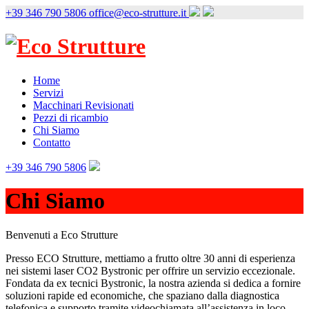
Skip
+39 346 790 5806
office@eco-strutture.it
to
content
Home
Servizi
Macchinari Revisionati
Pezzi di ricambio
Chi Siamo
Contatto
+39 346 790 5806
Chi Siamo
Benvenuti a Eco Strutture
Presso ECO Strutture, mettiamo a frutto oltre 30 anni di esperienza
nei sistemi laser CO2 Bystronic per offrire un servizio eccezionale.
Fondata da ex tecnici Bystronic, la nostra azienda si dedica a fornire
soluzioni rapide ed economiche, che spaziano dalla diagnostica
telefonica e supporto tramite videochiamata all’assistenza in loco,